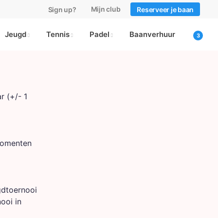
Mijn club
Sign up?
Reserveer je baan
Jeugd
Tennis
Padel
Baanverhuur
r (+/- 1
momenten
gdtoernooi
ooi in