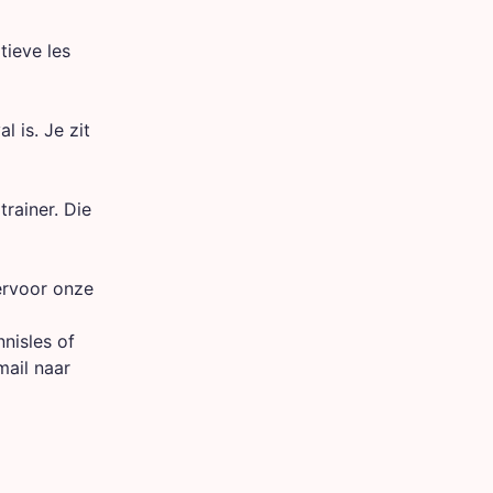
tieve les
l is. Je zit
trainer. Die
ervoor onze
nisles of
mail naar