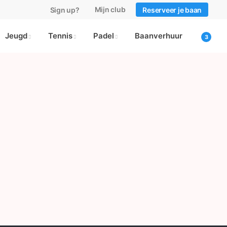
Mijn club
Sign up?
Reserveer je baan
Jeugd
Tennis
Padel
Baanverhuur