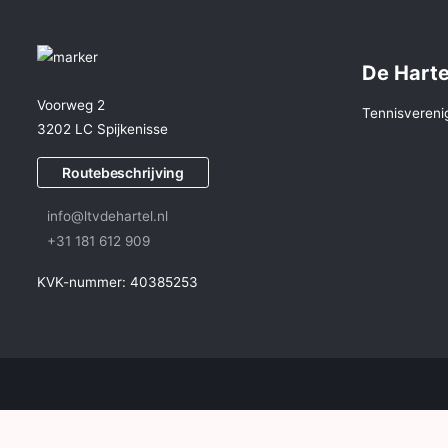
De Harte
Voorweg 2
Tennisvereni
3202 LC Spijkenisse
Routebeschrijving
info@ltvdehartel.nl
+31 181 612 909
KVK-nummer: 40385253