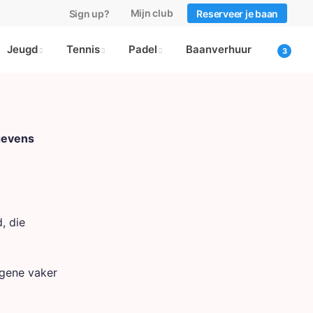
Mijn club
Sign up?
Reserveer je baan
Jeugd
Tennis
Padel
Baanverhuur
gevens
, die
egene vaker