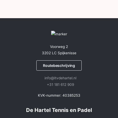
Voorweg 2
3202 LC Spijkenisse
Routebeschrijving
info@ltvdehartel.nl
+31 181 612 909
KVK-nummer: 40385253
De Hartel Tennis en Padel