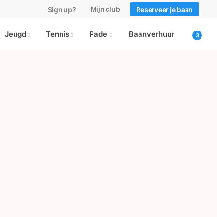
Mijn club
Sign up?
Reserveer je baan
Jeugd
Tennis
Padel
Baanverhuur