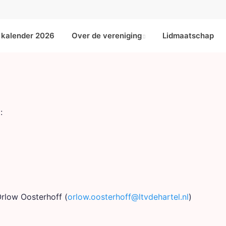
kalender 2026
Over de vereniging
Lidmaatschap
:
Orlow Oosterhoff (
orlow.oosterhoff@ltvdehartel.nl
)