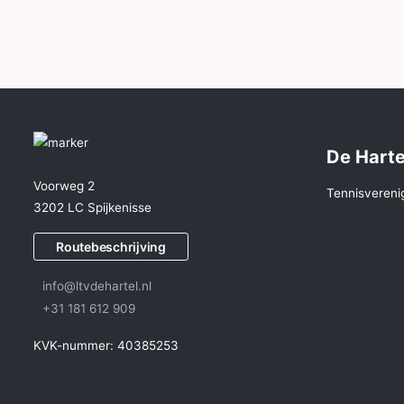
De Harte
Voorweg 2
Tennisvereni
3202 LC Spijkenisse
Routebeschrijving
info@ltvdehartel.nl
+31 181 612 909
KVK-nummer: 40385253