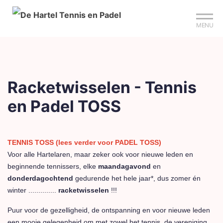
Mijn club
Sign up?
Reserveer je baan
MENU
Racketwisselen - Tennis
en Padel TOSS
TENNIS TOSS (lees verder voor PADEL TOSS)
Voor alle Hartelaren, maar zeker ook voor nieuwe leden en
beginnende tennissers, elke
maandagavond
en
donderdagochtend
gedurende het hele jaar*, dus zomer én
winter ..............
racketwisselen
!!!
Puur voor de gezelligheid, de ontspanning en voor nieuwe leden
een mooie gelegenheid om met zowel het tennis, de vereniging