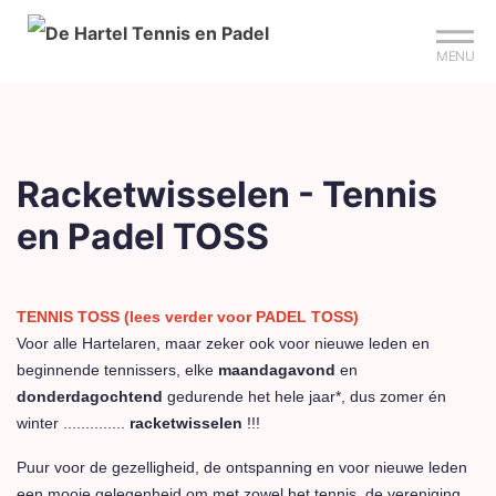
Mijn club
Sign up?
Reserveer je baan
MENU
Racketwisselen - Tennis
en Padel TOSS
TENNIS TOSS (lees verder voor PADEL TOSS)
Voor alle Hartelaren, maar zeker ook voor nieuwe leden en
beginnende tennissers, elke
maandagavond
en
donderdagochtend
gedurende het hele jaar*, dus zomer én
winter ..............
racketwisselen
!!!
Puur voor de gezelligheid, de ontspanning en voor nieuwe leden
een mooie gelegenheid om met zowel het tennis, de vereniging