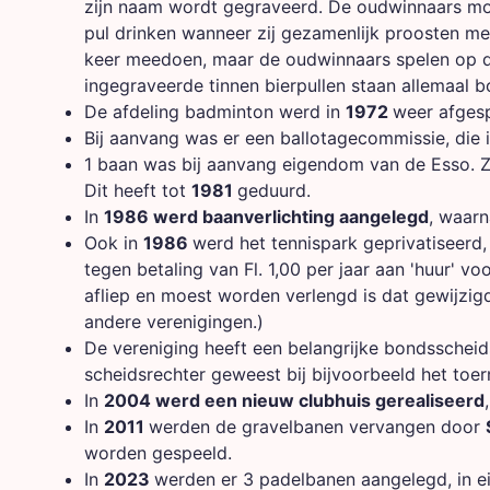
zijn naam wordt gegraveerd. De oudwinnaars mog
pul drinken wanneer zij gezamenlijk proosten m
keer meedoen, maar de oudwinnaars spelen op di
ingegraveerde tinnen bierpullen staan allemaal 
De afdeling badminton werd in
1972
weer afgesp
Bij aanvang was er een ballotagecommissie, die 
1 baan was bij aanvang eigendom van de Esso. Zi
Dit heeft tot
1981
geduurd.
In
1986 werd baanverlichting aangelegd
, waarn
Ook in
1986
werd het tennispark geprivatiseerd
tegen betaling van Fl. 1,00 per jaar aan 'huur' v
afliep en moest worden verlengd is dat gewijzigd
andere verenigingen.)
De vereniging heeft een belangrijke bondsscheids
scheidsrechter geweest bij bijvoorbeeld het toer
In
2004 werd een nieuw clubhuis gerealiseerd
In
2011
werden de gravelbanen vervangen door
worden gespeeld.
In
2023
werden er 3 padelbanen aangelegd, in e