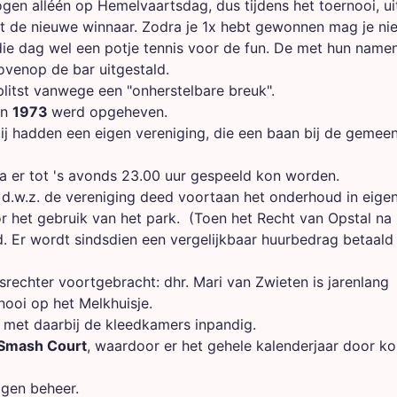
en alléén op Hemelvaartsdag, dus tijdens het toernooi, ui
et de nieuwe winnaar. Zodra je 1x hebt gewonnen mag je ni
e dag wel een potje tennis voor de fun. De met hun name
bovenop de bar uitgestald.
litst vanwege een "onherstelbare breuk".
in
1973
werd opgeheven.
j hadden een eigen vereniging, die een baan bij de gemeen
a er tot 's avonds 23.00 uur gespeeld kon worden.
, d.w.z. de vereniging deed voortaan het onderhoud in eige
oor het gebruik van het park. (Toen het Recht van Opstal na 
. Er wordt sindsdien een vergelijkbaar huurbedrag betaald 
rechter voortgebracht: dhr. Mari van Zwieten is jarenlang
nooi op het Melkhuisje.
, met daarbij de kleedkamers inpandig.
Smash Court
, waardoor er het gehele kalenderjaar door k
igen beheer.