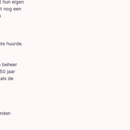
t hun eigen
et nog een
n
te huurde.
n beheer
50 jaar
als de
onden