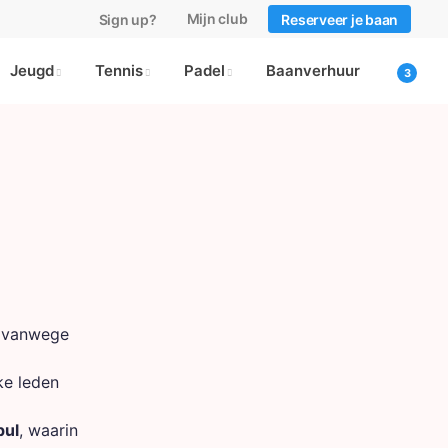
Mijn club
Sign up?
Reserveer je baan
Jeugd
Tennis
Padel
Baanverhuur
, vanwege
ke leden
pul
, waarin