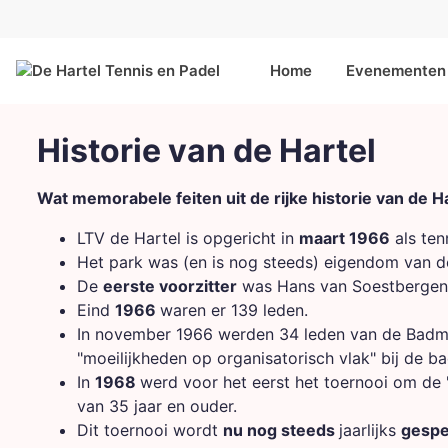
Home
Evenementen 
Historie van de Hartel
Wat memorabele feiten uit de rijke historie van de H
LTV de Hartel is opgericht in
maart 1966
als ten
Het park was (en is nog steeds) eigendom van 
De
eerste voorzitter
was Hans van Soestbergen
Eind
1966
waren er 139 leden.
In november 1966 werden 34 leden van de Badmi
"moeilijkheden op organisatorisch vlak" bij de b
In
1968
werd voor het eerst het toernooi om de 
van 35 jaar en ouder.
Dit toernooi wordt
nu nog steeds
jaarlijks
gespe