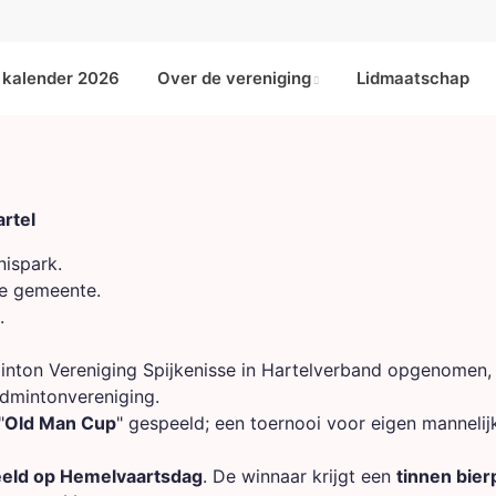
kalender 2026
Over de vereniging
Lidmaatschap
artel
nispark.
de gemeente.
.
nton Vereniging Spijkenisse in Hartelverband opgenomen
admintonvereniging.
"
Old Man Cup
" gespeeld; een toernooi voor eigen mannelij
eld op Hemelvaartsdag
. De winnaar krijgt een
tinnen bier