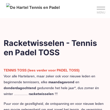
Mijn club
Sign up?
Reserveer je baan
MENU
Racketwisselen - Tennis
en Padel TOSS
TENNIS TOSS (lees verder voor PADEL TOSS)
Voor alle Hartelaren, maar zeker ook voor nieuwe leden en
beginnende tennissers, elke
maandagavond
en
donderdagochtend
gedurende het hele jaar*, dus zomer én
winter ..............
racketwisselen
!!!
Puur voor de gezelligheid, de ontspanning en voor nieuwe leden
een mooie gelegenheid om met zowel het tennis, de vereniging